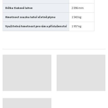
Délka tlakové lahve
2 096 mm
Hmotnost svazku lahví včetně plynu
1 543 kg
Využitelná hmotnost pro rám a příslušenství
1 957 kg