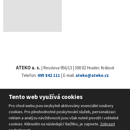
ATEKO a. s.
| Resslova 956/13 | 500 02 Hradec Králové
Telefon:
495 842 111
| E-mail:
ateko@ateko.cz
Tento web využívá cookies
© 2026 ATEKO a.s., vytvořila eBRÁNA s.r.o.
Pro chod webu jsou nezbytně aktivovány esenciální soubory
Mapa stránek
|
Podmínky použití
|
Bezpečnost a ochrana osobních údajů
cookies. Pro plnohodnotné poskytování služeb, personalizaci
VYROBILA
reklam a analýzu návštěvnosti jsou však nutné povolit i volitelné
cookies. Kliknutím na následující tlačítko, je zapnete.
Zobrazit