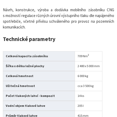
Návrh, konstrukce, výroba a dodávka mobilního zásobníku CNG
s možností regulace různých úrovní výstupního tlaku dle napájeného
spotřebiče, včetně přívěsu schváleného pro provoz na pozemních
komunikacích.
Technické parametry
3
Celková kapacita zásobníku
709 Nm
Šířka x délka ložné plochy
2 480 x 5 000 mm
Celková hmotnost
6 000 kg
Užitečná hmotnost
cca 3 500 kg
Počet tlakových lahví - kompozit
14 ks
Vodní objem tlakové lahve
205 l
Průměr tlakové lahve
415 mm