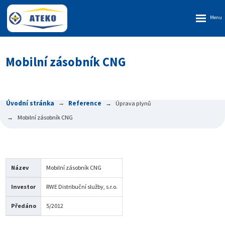
Rozbalen
menu
Mobilní zásobník CNG
Úvodní stránka
Reference
Úprava plynů
Mobilní zásobník CNG
Název
Mobilní zásobník CNG
Investor
RWE Distribuční služby, s.r.o.
Předáno
5/2012