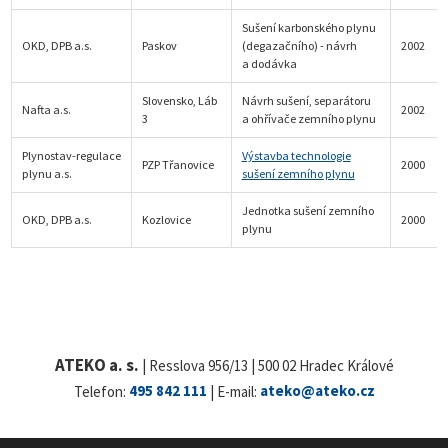
Sušení karbonského plynu
OKD, DPB a.s.
Paskov
(degazačního) - návrh
2002
a dodávka
Slovensko, Láb
Návrh sušení, separátoru
Nafta a.s.
2002
3
a ohřívače zemního plynu
Plynostav-regulace
Výstavba technologie
PZP Třanovice
2000
plynu a.s.
sušení zemního plynu
Jednotka sušení zemního
OKD, DPB a.s.
Kozlovice
2000
plynu
ATEKO a. s.
| Resslova 956/13 | 500 02 Hradec Králové
Telefon:
495 842 111
| E-mail:
ateko@ateko.cz