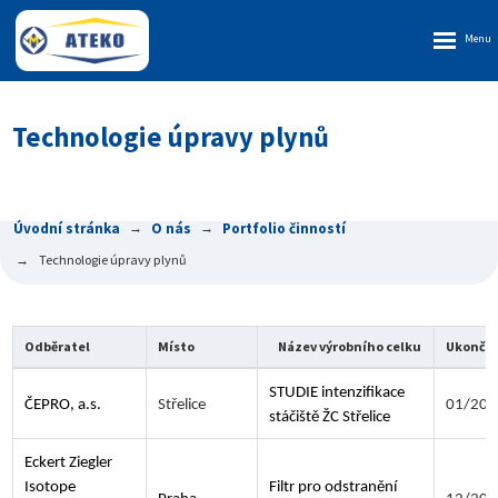
Rozbalen
menu
Technologie úpravy plynů
Úvodní stránka
O nás
Portfolio činností
Technologie úpravy plynů
Odběratel
Místo
Název výrobního celku
Ukonče
STUDIE intenzifikace
ČEPRO, a.s.
Střelice
01/202
stáčiště ŽC Střelice
Eckert Ziegler
Isotope
Filtr pro odstranění