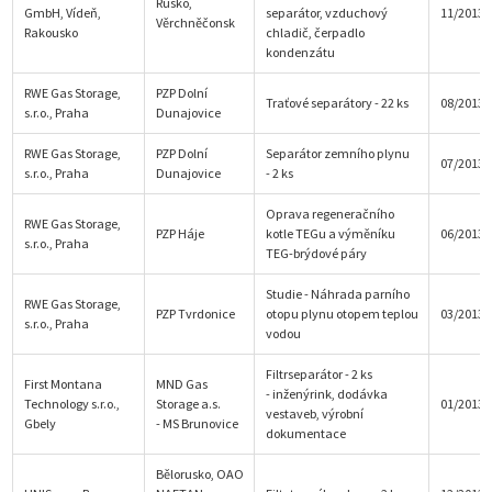
Rusko,
GmbH, Vídeň,
separátor, vzduchový
11/2013
Věrchněčonsk
Rakousko
chladič, čerpadlo
kondenzátu
RWE Gas Storage,
PZP Dolní
Traťové separátory - 22 ks
08/2013
s.r.o., Praha
Dunajovice
RWE Gas Storage,
PZP Dolní
Separátor zemního plynu
07/2013
s.r.o., Praha
Dunajovice
- 2 ks
Oprava regeneračního
RWE Gas Storage,
PZP Háje
kotle TEGu a výměníku
06/2013
s.r.o., Praha
TEG-brýdové páry
Studie - Náhrada parního
RWE Gas Storage,
PZP Tvrdonice
otopu plynu otopem teplou
03/2013
s.r.o., Praha
vodou
Filtrseparátor - 2 ks
First Montana
MND Gas
- inženýrink, dodávka
Technology s.r.o.,
Storage a.s.
01/2013
vestaveb, výrobní
Gbely
- MS Brunovice
dokumentace
Bělorusko, OAO