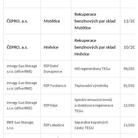
Rekuperace
ČEPRO, a.s.
Mstětice
benzinových par sklad
12/201
Mstětice
Rekuperace
ČEPRO, a.s.
Hněvice
benzinových par sklad
10/201
Hněvice
innogy Gas Storage
PZP Dolní
Věž regenerátoru TEGu
09/2019
s.r.o. (dříve RWE)
Dunajovice
innogy Gas Storage
PZP Tvrdonice
Teplovodní výměníky
01/2019
s.r.o. (dříve RWE)
Splnění emisních limitů
innogy Gas Storage
PZP Háje
a stabilizace regenerace
12/2018
s.r.o. (dříve RWE)
TEGu
RWE Gas Storage,
Separátor kapalných
PZP Lobodice
11/2016
s.r.o.
částic TEGU