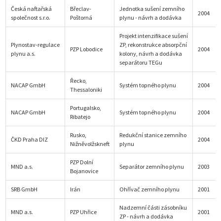
Česká naftařská
Břeclav-
Jednotka sušení zemního
2004
společnost s.r.o.
Poštorná
plynu - návrh a dodávka
Projekt intenzifikace sušení
Plynostav-regulace
ZP, rekonstrukce absorpční
PZP Lobodice
2004
plynu a.s.
kolony, návrh a dodávka
separátoru TEGu
Řecko,
NACAP GmbH
Systém topného plynu
2004
Thessaloniki
Portugalsko,
NACAP GmbH
Systém topného plynu
2004
Ribatejo
Rusko,
Redukční stanice zemního
ČKD Praha DIZ
2004
Nižněvolžskneft
plynu
PZP Dolní
MND a.s.
Separátor zemního plynu
2003
Bojanovice
SRB GmbH
Irán
Ohřívač zemního plynu
2001
Nadzemní části zásobníku
MND a.s.
PZP Uhřice
2001
ZP - návrh a dodávka