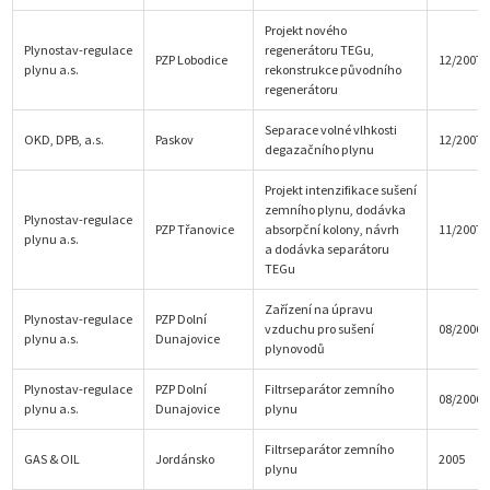
Projekt nového
Plynostav-regulace
regenerátoru TEGu,
PZP Lobodice
12/2007
plynu a.s.
rekonstrukce původního
regenerátoru
Separace volné vlhkosti
OKD, DPB, a.s.
Paskov
12/2007
degazačního plynu
Projekt intenzifikace sušení
zemního plynu, dodávka
Plynostav-regulace
PZP Třanovice
absorpční kolony, návrh
11/2007
plynu a.s.
a dodávka separátoru
TEGu
Zařízení na úpravu
Plynostav-regulace
PZP Dolní
vzduchu pro sušení
08/2006
plynu a.s.
Dunajovice
plynovodů
Plynostav-regulace
PZP Dolní
Filtrseparátor zemního
08/2006
plynu a.s.
Dunajovice
plynu
Filtrseparátor zemního
GAS & OIL
Jordánsko
2005
plynu