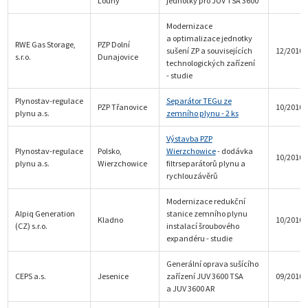
Louny
jednotky pro JUV TSA 3600
Modernizace
a optimalizace jednotky
RWE Gas Storage,
PZP Dolní
sušení ZP a souvisejících
12/2010
s.r.o.
Dunajovice
technologických zařízení
- studie
Plynostav-regulace
Separátor TEGu ze
PZP Třanovice
10/2010
plynu a.s.
zemního plynu - 2 ks
Výstavba PZP
Plynostav-regulace
Polsko,
Wierzchowice
- dodávka
10/2010
plynu a.s.
Wierzchowice
filtrseparátorů plynu a
rychlouzávěrů
Modernizace redukční
Alpiq Generation
stanice zemního plynu
Kladno
10/2010
(CZ) s.r.o.
instalací šroubového
expandéru - studie
Generální oprava sušícího
CEPS a.s.
Jesenice
zařízení JUV 3600 TSA
09/2010
a JUV 3600 AR