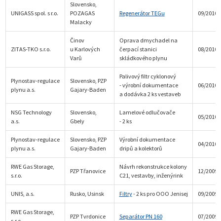
Slovensko,
UNIGASS spol. s r.o.
POZAGAS
Regenerátor TEGu
09/2010
Malacky
Činov
Oprava dmychadel na
ZITAS-TKO s.r.o.
u Karlových
čerpací stanici
08/2010
Varů
skládkového plynu
Palivový filtr cyklonový
Plynostav-regulace
Slovensko, PZP
- výrobní dokumentace
06/2010
plynu a.s.
Gajary-Baden
a dodávka 2 ks vestaveb
NSG Technology
Slovensko,
Lamelové odlučovače
05/2010
a.s.
Gbely
- 2 ks
Plynostav-regulace
Slovensko, PZP
Výrobní dokumentace
04/2010
plynu a.s.
Gajary-Baden
dripů a kolektorů
RWE Gas Storage,
Návrh rekonstrukce kolony
PZP Třanovice
12/2009
s.r.o.
C21, vestavby, inženýrink
UNIS, a.s.
Rusko, Usinsk
Filtry
- 2 ks pro OOO Jenisej
09/2009
RWE Gas Storage,
PZP Tvrdonice
Separátor PN 160
07/2009
s.r.o.