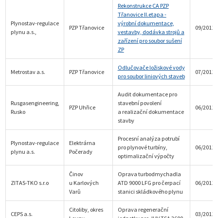
Rekonstrukce CA PZP
Třanovice II.etapa -
Plynostav-regulace
výrobní dokumentace,
PZP Třanovice
09/2011
plynu a.s.,
vestavby, dodávka strojů a
zařízení pro soubor sušení
ZP
Odlučovače ložiskové vody
Metrostav a.s.
PZP Třanovice
07/2011
pro soubor liniových staveb
Audit dokumentace pro
Rusgasengineering,
stavební povolení
PZP Uhřice
06/2011
Rusko
a realizační dokumentace
stavby
Procesní analýza potrubí
Plynostav-regulace
Elektrárna
pro plynové turbíny,
06/2011
plynu a.s.
Počerady
optimalizační výpočty
Činov
Oprava turbodmychadla
ZITAS-TKO s.r.o
u Karlových
ATD 9000 LFG pro čerpací
06/2011
Varů
stanici skládkového plynu
Citoliby, okres
Oprava regenerační
CEPS a.s.
03/2011