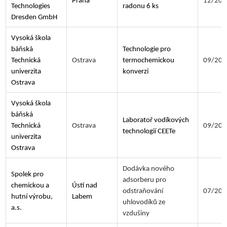
Praha
12/202
Technologies
radonu 6 ks
Dresden GmbH
Vysoká škola
báňská
Technologie pro
Technická
Ostrava
termochemickou
09/202
univerzita
konverzi
Ostrava
Vysoká škola
báňská
Laboratoř vodíkových
Technická
Ostrava
09/202
technologií CEETe
univerzita
Ostrava
Dodávka nového
Spolek pro
adsorberu pro
chemickou a
Ústí nad
odstraňování
07/202
hutní výrobu,
Labem
uhlovodíků ze
a.s.
vzdušiny