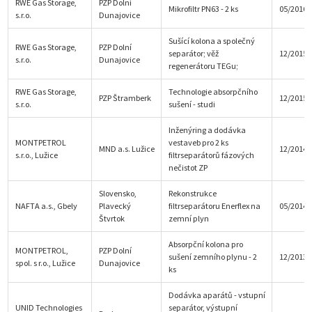
RWE Gas Storage,
PZP Dolní
Mikrofiltr PN63 - 2 ks
05/2016
s.r.o.
Dunajovice
Sušící kolona a společný
RWE Gas Storage,
PZP Dolní
separátor; věž
12/2015
s.r.o.
Dunajovice
regenerátoru TEGu;
RWE Gas Storage,
Technologie absorpčního
PZP Štramberk
12/2015
s.r.o.
sušení - studi
Inženýring a dodávka
MONTPETROL
vestaveb pro 2 ks
MND a.s. Lužice
12/2014
s.r.o., Lužice
filtrseparátorů fázových
nečistot ZP
Slovensko,
Rekonstrukce
NAFTA a.s., Gbely
Plavecký
filtrseparátoru Enerflex na
05/2014
Štvrtok
zemní plyn
Absorpční kolona pro
MONTPETROL,
PZP Dolní
sušení zemního plynu - 2
12/2013
spol. s r.o., Lužice
Dunajovice
ks
Dodávka aparátů - vstupní
UNID Technologies
separátor, výstupní