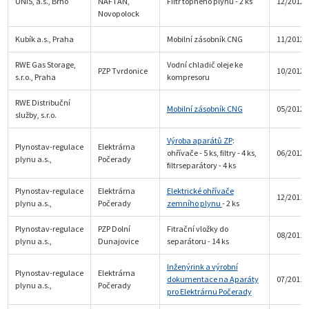
UNIS, a.s., Brno
NAFTAN,
Filtr topného plynu - 2 ks
12/2012
Novopolock
Kubík a.s., Praha
Mobilní zásobník CNG
11/2012
RWE Gas Storage,
Vodní chladič oleje ke
PZP Tvrdonice
10/2012
s.r.o., Praha
kompresoru
RWE Distribuční
Mobilní zásobník CNG
05/2012
služby, s.r.o.
Výroba aparátů ZP
:
Plynostav-regulace
Elektrárna
ohřívače - 5 ks, filtry - 4 ks,
06/2012
plynu a.s.,
Počerady
filtrseparátory - 4 ks
Plynostav-regulace
Elektrárna
Elektrické ohřívače
12/2011
plynu a.s.,
Počerady
zemního plynu
- 2 ks
Plynostav-regulace
PZP Dolní
Fitrační vložky do
08/2011
plynu a.s.,
Dunajovice
separátoru - 14 ks
Inženýrink a výrobní
Plynostav-regulace
Elektrárna
dokumentace na Aparáty
07/2011
plynu a.s.,
Počerady
pro Elektrárnu Počerady