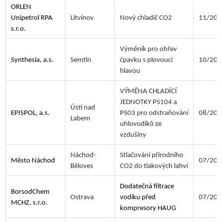
ORLEN
Unipetrol RPA
Litvínov
Nový chladič CO2
11/202
s.r.o.
Výměník pro ohřev
Synthesia, a.s.
Semtín
čpavku s plovoucí
10/202
hlavou
VÝMĚNA CHLADÍCÍ
JEDNOTKY PS104 a
Ústí nad
EPISPOL, a.s.
PS03 pro odstraňování
08/202
Labem
uhlovodíků ze
vzdušiny
Náchod-
Stlačování přírodního
Město Náchod
07/202
Běloves
CO2 do tlakových lahví
Dodatečná filtrace
BorsodChem
Ostrava
vodíku před
07/202
MCHZ, s.r.o.
kompresory HAUG