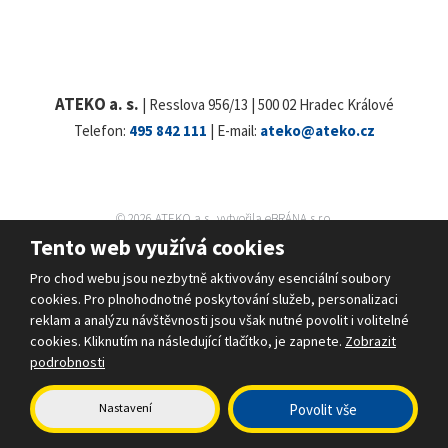
ATEKO a. s.
| Resslova 956/13 | 500 02 Hradec Králové
Telefon:
495 842 111
| E-mail:
ateko@ateko.cz
© 2026 ATEKO a.s., vytvořila eBRÁNA s.r.o.
Mapa stránek
|
Podmínky použití
|
Bezpečnost a ochrana osobních údajů
Tento web využívá cookies
VYROBILA
Pro chod webu jsou nezbytně aktivovány esenciální soubory
cookies. Pro plnohodnotné poskytování služeb, personalizaci
reklam a analýzu návštěvnosti jsou však nutné povolit i volitelné
cookies. Kliknutím na následující tlačítko, je zapnete.
Zobrazit
Tento web je chráněn pomocí Google ReCAPTCHA a platí pro něj
podrobnosti
zásady ochrany osobních údajů
a
smluvní podmínky
společnosti Google.
Nastavení
Povolit vše