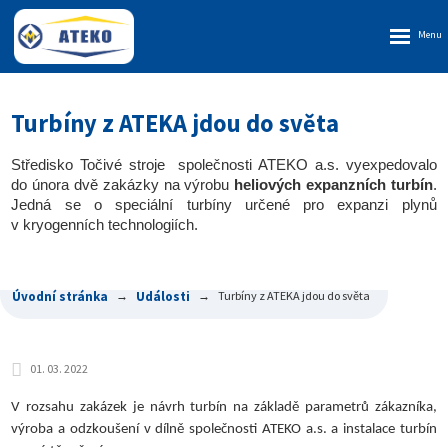
Rozbalen
menu
Turbíny z ATEKA jdou do světa
Středisko Točivé stroje společnosti ATEKO a.s. vyexpedovalo
do února dvě zakázky na výrobu
heliových expanzních turbín
.
Jedná se o speciální turbíny určené pro expanzi plynů
v kryogenních technologiích.
Úvodní stránka
Události
Turbíny z ATEKA jdou do světa
01. 03. 2022
V rozsahu zakázek je návrh turbín na základě parametrů zákazníka,
výroba a odzkoušení v dílně společnosti ATEKO a.s. a instalace turbín