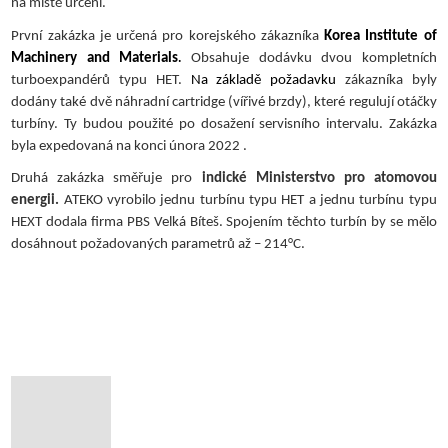
na místě určení.
První zakázka je určená pro korejského zákazníka
Korea Institute of
Machinery and Materials
Obsahuje dodávku dvou kompletních
.
turboexpandérů typu HET.
Na základě požadavku
zákazníka byly
dodány také dvě náhradní cartridge (vířivé brzdy), které regulují otáčky
turbíny. Ty budou použité po dosažení servisního intervalu. Zakázka
byla expedovaná na konci února 2022 .
Druhá zakázka směřuje pro
indické Ministerstvo pro atomovou
energii.
ATEKO vyrobilo jednu turbínu typu HET a jednu turbínu typu
HEXT dodala firma PBS Velká Bíteš. Spojením těchto turbín by se mělo
dosáhnout požadovaných parametrů až – 214°C.